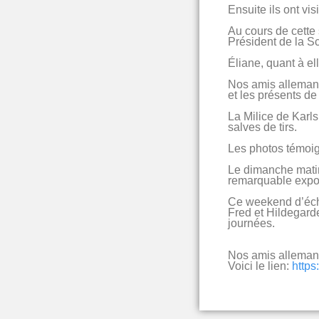
Ensuite ils ont vi
Au cours de cette 
Président de la Sc
Éliane, quant à el
Nos amis allemand
et les présents de
La Milice de Karl
salves de tirs.
Les photos témoign
Le dimanche matin,
remarquable exposi
Ce weekend d’écha
Fred et Hildegarde
journées.
Nos amis allemand
Voici le lien:
https