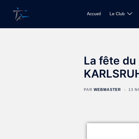
Accueil
Le Club
La fête du 
KARLSRU
PAR
WEBMASTER
13 N