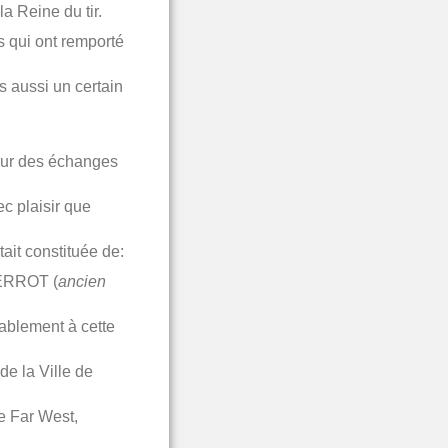
a Reine du tir.
s qui ont remporté
s aussi un certain
pour des échanges
c plaisir que
ait constituée de:
PERROT (
ancien
ablement à cette
de la Ville de
e Far West,