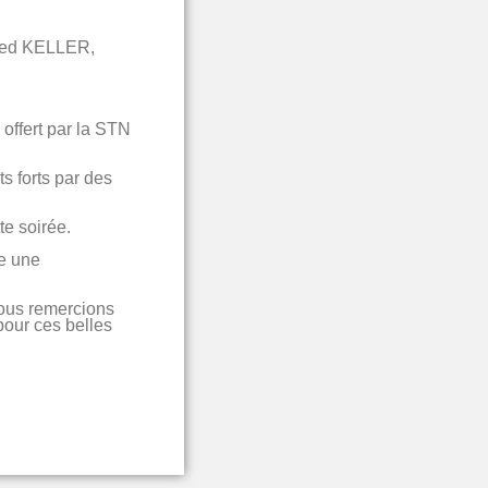
 Fred KELLER,
offert par la STN
s forts par des
te soirée.
le une
nous remercions
pour ces belles