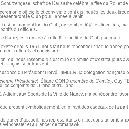
chützengesellschaft de Karlsruhe célèbre la fête du Roi et de l
cérémonie officielle et conviviale sont distingués les deux tireur
présenteront le Club pour l’année à venir.
 est un moment fort du Club, rassemble déjà les licenciés, mai
ortifs ou officiels.
de Nancy est conviée à cette fête, au titre de Club partenaire.
i existe depuis 1961, nous fait nous rencontrer chaque année 
lement culturels et conviviaux.
ion qui nous rassemble s’est mué en amitié et c’est toujours ave
et français se retrouvent.
’absence du Président Hervé HIMBER, la délégation française ét
cienne Présidente
), Éliane GOND (
membre du Comité
), Guy 
ue les conjoints de Liliane et d’Éliane.
Adjoint aux Sports de la Ville de Nancy, n’a pu répondre favor
 être présent symboliquement, en offrant des cadeaux de la part 
déjeuner d’accueil, nos représentants ont pu, dans un ambianc
 la Winchester et au lancer de tomahawk.