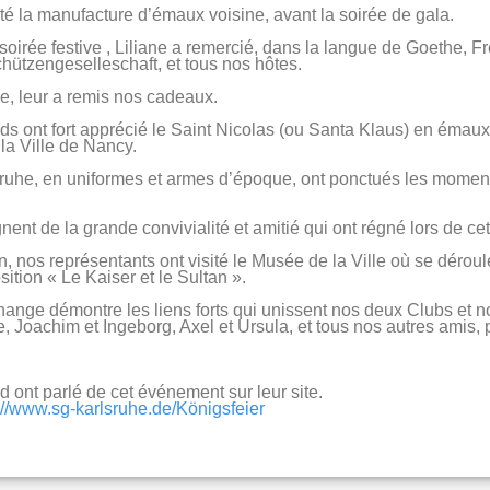
sité la manufacture d’émaux voisine, avant la soirée de gala.
soirée festive , Liliane a remercié, dans la langue de Goethe,
hützengeselleschaft, et tous nos hôtes.
le, leur a remis nos cadeaux.
s ont fort apprécié le Saint Nicolas (ou Santa Klaus) en émaux 
 la Ville de Nancy.
sruhe, en uniformes et armes d’époque, ont ponctués les moment
ent de la grande convivialité et amitié qui ont régné lors de cet
 nos représentants ont visité le Musée de la Ville où se dérou
tion « Le Kaiser et le Sultan ».
nge démontre les liens forts qui unissent nos deux Clubs et 
, Joachim et Ingeborg, Axel et Ursula, et tous nos autres amis, 
 ont parlé de cet événement sur leur site.
://www.sg-karlsruhe.de/Königsfeier