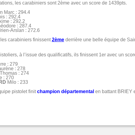
cations, les carabiniers sont 2ème avec un score de 1439pts.
n Marc : 294.4
is : 292.4
ime : 292.2
éodore : 287.4
rien-Arslan : 272.6
 les carabiniers finissent
2ème
derrière une belle équipe de Sain
stoliers, à l’issue des qualificatifs, ils finissent 1er avec un sco
rre : 279
urène : 278
Thomas : 274
 : 270
RD
Milo : 233
uipe pistolet finit
champion départemental
en battant BRIEY e