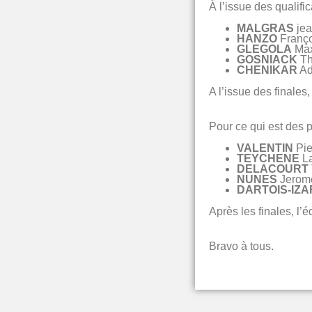
À l’issue des qualifi
MALGRAS
jea
HANZO
Franço
GLEGOLA
Max
GOSNIACK
Th
CHENIKAR
Ad
A l’issue des finales,
Pour ce qui est des pi
VALENTIN
Pie
TEYCHENE
La
DELACOURT
NUNES
Jerome
DARTOIS-IZA
Après les finales, l’éq
Bravo à tous.